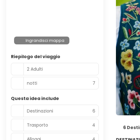
Ingrandisci mappa
Riepilogo del viaggio
2 Adulti
notti
7
Questa idea include
Destinazioni
6
Trasporto
4
6 Desti
Alloggi
4
DESTINAZ