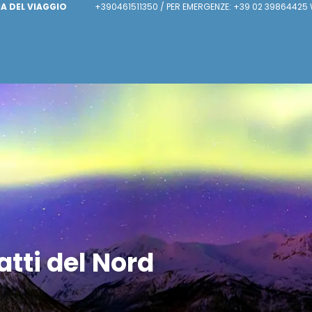
IA DEL VIAGGIO
+390461511350 / PER EMERGENZE: +39 02 39864425 
tti del Nord