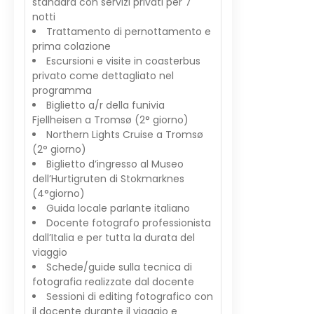
standard con servizi privati per 7
notti
Trattamento di pernottamento e
prima colazione
Escursioni e visite in coasterbus
privato come dettagliato nel
programma
Biglietto a/r della funivia
Fjellheisen a Tromsø (2° giorno)
Northern Lights Cruise a Tromsø
(2° giorno)
Biglietto d’ingresso al Museo
dell’Hurtigruten di Stokmarknes
(4°giorno)
Guida locale parlante italiano
Docente fotografo professionista
dall’Italia e per tutta la durata del
viaggio
Schede/guide sulla tecnica di
fotografia realizzate dal docente
Sessioni di editing fotografico con
il docente durante il viaggio e