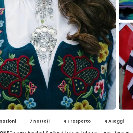
nazioni
7 Notte/i
4 Trasporto
4 Alloggi
IONE
Tromso, Harstad, Sortland, Leknes, Lofoten Islands, Evenes