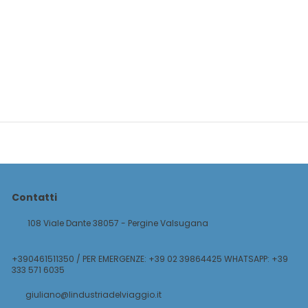
Contatti
108 Viale Dante 38057 - Pergine Valsugana
+390461511350 / PER EMERGENZE: +39 02 39864425 WHATSAPP: +39
333 571 6035
giuliano@lindustriadelviaggio.it