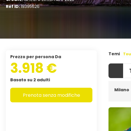
Ref ID:
19395626
Temi
Tou
Prezzo per persona Da
3.918 €
Basato su 2 adulti
Milano
Prenota senza modifiche