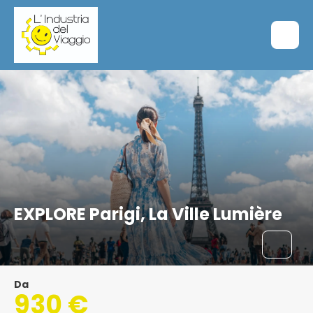
EXPLORE Parigi, La Ville Lumière
Da
930 €