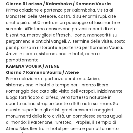
Giorno 6 Larissa / Kalambaka / Kamena Vourla
Prima colazione e partenza per Kalambaka. Visita ai
Monasteri delle Meteore, costruiti su enormi rupi, alte
anche più di 500 metri, in un paesaggio affascinante e
surreale. All’interno conservano preziosi reperti di arte
bizantina, meravigliosi affreschi, icone, manoscritti su
pergamena e antichi vangeli. Al termine delle visite, sosta
per il pranzo in ristorante e partenza per Kamena Vourla.
Arrivo in serata, sistemazione in hotel, cena e
pernottamento
KAMENA VOURIA / ATENE
Giorno 7 Kamena Vourla / Atene
Prima colazione. e partenza per Atene. Arrivo,
sistemazione in hotel e tempo per il pranzo libero.
Pomeriggio dedicato alla visita dell’Acropoli, inizialmente
luogo fortificato di difesa, vera fortezza naturale in
quanto collina strapiombante a 156 metri sul mare. Su
questa superficie gli artisti greci eressero i maggiori
monumenti della loro civiltà, un complesso senza uguali
al mondo: il Partenone, l’Eretteo, i Propilei, il Tempio di
Atena Nike. Rientro in hotel per cena e pernottamento.