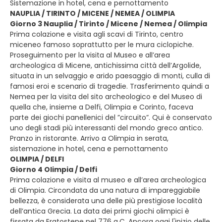
Sistemazione in hotel, cena e pernottamento
NAUPLIA / TIRINTO / MICENE / NEMEA / OLIMPIA
Giorno 3 Nauplia / Tirinto / Micene / Nemea / Olimpia
Prima colazione e visita agli scavi di Tirinto, centro
miceneo famoso soprattutto per le mura ciclopiche.
Proseguimento per la visita al Museo e all’area
archeologica di Micene, antichissima città dell’Argolide,
situata in un selvaggio e arido paesaggio di monti, culla di
famosi eroi e scenario di tragedie. Trasferimento quindi a
Nemea per la visita del sito archeologico e del Museo di
quella che, insieme a Delfi, Olimpia e Corinto, faceva
parte dei giochi panellenici del ”circuito”. Qui è conservato
uno degli stadi più interessanti del mondo greco antico.
Pranzo in ristorante. Arrivo a Olimpia in serata,
sistemazione in hotel, cena e pernottamento
OLIMPIA / DELFI
Giorno 4 Olimpia / Delfi
Prima colazione e visita al museo e all’area archeologica
di Olimpia. Circondata da una natura di impareggiabile
bellezza, è considerata una delle più prestigiose località
dell’antica Grecia. La data dei primi giochi olimpici è
fissata da Eratostene nel 776 a.C. Ancora oggi l'inizio delle