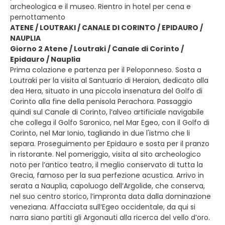
archeologica e il museo. Rientro in hotel per cena e
pernottamento
ATENE / LOUTRAKI / CANALE DI CORINTO / EPIDAURO /
NAUPLIA
Giorno 2 Atene / Loutraki / Canale di Corinto /
Epidauro / Nauplia
Prima colazione e partenza per il Peloponneso. Sosta a
Loutraki per la visita al Santuario di Heraion, dedicato alla
dea Hera, situato in una piccola insenatura del Golfo di
Corinto alla fine della penisola Perachora. Passaggio
quindi sul Canale di Corinto, l’alveo artificiale navigabile
che collega il Golfo Saronico, nel Mar Egeo, con il Golfo di
Corinto, nel Mar Ionio, tagliando in due l'istmo che li
separa. Proseguimento per Epidauro e sosta per il pranzo
in ristorante. Nel pomeriggio, visita al sito archeologico
noto per l’antico teatro, il meglio conservato di tutta la
Grecia, famoso per la sua perfezione acustica. Arrivo in
serata a Nauplia, capoluogo dell’Argolide, che conserva,
nel suo centro storico, l’impronta data dalla dominazione
veneziana. Affacciata sull’Egeo occidentale, da qui si
narra siano partiti gli Argonauti alla ricerca del vello d’oro.