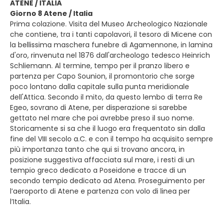
ATENE / ITALIA
Giorno 8 Atene / Italia
Prima colazione. Visita del Museo Archeologico Nazionale
che contiene, tra i tanti capolavori, il tesoro di Micene con
la bellissima maschera funebre di Agamennone, in lamina
d'oro, rinvenuta nel 1876 dall'archeologo tedesco Heinrich
Schliemann. Al termine, tempo per il pranzo libero e
partenza per Capo Sounion, il promontorio che sorge
poco lontano dalla capitale sulla punta meridionale
dell'Attica. Secondo il mito, da questo lembo di terra Re
Egeo, sovrano di Atene, per disperazione si sarebbe
gettato nel mare che poi avrebbe preso il suo nome.
Storicamente si sa che il luogo era frequentato sin dalla
fine del VIII secolo a.C. e con il tempo ha acquisito sempre
più importanza tanto che qui si trovano ancora, in
posizione suggestiva affacciata sul mare, i resti di un
tempio greco dedicato a Poseidone e tracce di un
secondo tempio dedicato ad Atena. Proseguimento per
l’aeroporto di Atene e partenza con volo di linea per
l’Italia.