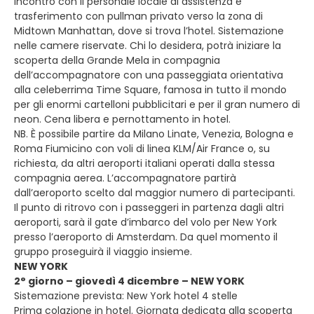
incontro con il personale locale di assistenza e
trasferimento con pullman privato verso la zona di
Midtown Manhattan, dove si trova l’hotel. Sistemazione
nelle camere riservate. Chi lo desidera, potrà iniziare la
scoperta della Grande Mela in compagnia
dell’accompagnatore con una passeggiata orientativa
alla celeberrima Time Square, famosa in tutto il mondo
per gli enormi cartelloni pubblicitari e per il gran numero di
neon. Cena libera e pernottamento in hotel.
NB. È possibile partire da Milano Linate, Venezia, Bologna e
Roma Fiumicino con voli di linea KLM/Air France o, su
richiesta, da altri aeroporti italiani operati dalla stessa
compagnia aerea. L’accompagnatore partirà
dall’aeroporto scelto dal maggior numero di partecipanti.
Il punto di ritrovo con i passeggeri in partenza dagli altri
aeroporti, sarà il gate d’imbarco del volo per New York
presso l’aeroporto di Amsterdam. Da quel momento il
gruppo proseguirà il viaggio insieme.
NEW YORK
2° giorno – giovedì 4 dicembre – NEW YORK
Sistemazione prevista: New York hotel 4 stelle
Prima colazione in hotel. Giornata dedicata alla scoperta