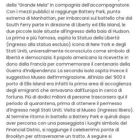
della “Grande Mela” in compagnia dell’accompagnatore.
Con i mezzi pubblici si raggiunge Battery Park, punta
estrema di Manhattan, per imbarcarsi sul battello che dal
South Ferry parte in direzione di Liberty ed Ellis Island, le
due piccole isole situate all’ingresso della baia di Hudson.
La prima e più famosa, ospita la Statua della Libertà
(ingresso alla statua escluso) icona di New York e degli
Stati Uniti, universalmente riconosciuta come simbolo di
libertà e democrazia. Il popolo americano la ricevette in
dono dalla Francia per commemorare il centenario della
Guerra d’Indipendenza. La seconda isola ospita invece il
suggestivo Museo dell’Immigrazione. All’inizio del ‘900 il
porto di Ellis Island era infatti la prima area di accoglienza
degli emigranti che arrivavano dall’Europa in cerca di
fortuna. Più di dodici milioni di persone trascorsero qui il
periodo di quarantena, prima di ottenere il permesso
d’ingresso negli Stati Uniti. Visita al Museo (ingresso libero).
Al termine ritorno in battello a Battery Park e quindi dopo
aver percorso con una passeggiata i luoghi simbolo del
Financial Distric, si raggiunge il celeberrimo ponte di
Brooklyn per attraversarne un tratto. A seguire si