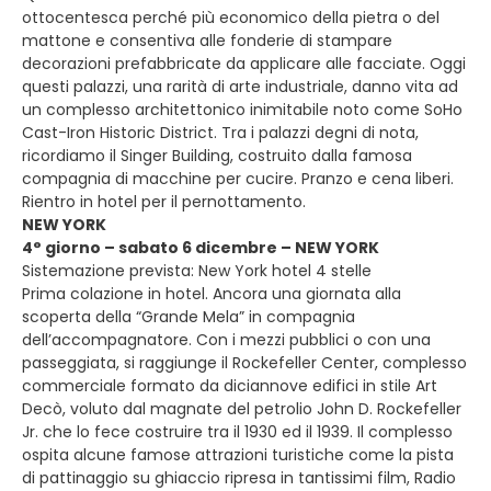
ottocentesca perché più economico della pietra o del
mattone e consentiva alle fonderie di stampare
decorazioni prefabbricate da applicare alle facciate. Oggi
questi palazzi, una rarità di arte industriale, danno vita ad
un complesso architettonico inimitabile noto come SoHo
Cast-Iron Historic District. Tra i palazzi degni di nota,
ricordiamo il Singer Building, costruito dalla famosa
compagnia di macchine per cucire. Pranzo e cena liberi.
Rientro in hotel per il pernottamento.
NEW YORK
4° giorno – sabato 6 dicembre – NEW YORK
Sistemazione prevista: New York hotel 4 stelle
Prima colazione in hotel. Ancora una giornata alla
scoperta della “Grande Mela” in compagnia
dell’accompagnatore. Con i mezzi pubblici o con una
passeggiata, si raggiunge il Rockefeller Center, complesso
commerciale formato da diciannove edifici in stile Art
Decò, voluto dal magnate del petrolio John D. Rockefeller
Jr. che lo fece costruire tra il 1930 ed il 1939. Il complesso
ospita alcune famose attrazioni turistiche come la pista
di pattinaggio su ghiaccio ripresa in tantissimi film, Radio