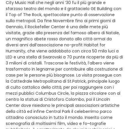
City Music Hall che negli anni ’30 fu il più grande e
sfarzoso teatro del mondo e il grattacielo GE Building con
il Top of The Rock, spettacolare punto di osservazione
sulla metropoli. Da fine Novembre fino ai primi giorni di
Gennaio, il Rockefeller Center è una delle mete più
visitate, grazie alla presenza del famoso albero di Natale,
un magnifico abete rosso donato alla città ormai da
diversi anni dall’associazione no-profit Habitat for
Humanity, che viene addobbato con circa 50 mila luci a
LED e una stella di Swarovski a 70 punte ricoperte da più di
3 milioni di cristalli. Trascorse le festività, l’albero viene
trasformato in legname per contribuire alla costruzione di
case per le persone più bisognose. La visita prosegue con
la Cattedrale Metropolitana di St.Patrick, principale luogo
di culto cattolico della città, per poi raggiungere con i
mezzi pubblici Columbus Circle, la piazza circolare con al
centro la statua di Cristoforo Colombo, poi il Lincoln
Center dove risiedono le principali associazioni artistiche
della città ed infine Central Park il celeberrimo parco
cittadino conosciuto in tutto il mondo. Inserito come
scenografia di moltissimi film, video e fo¬tografie