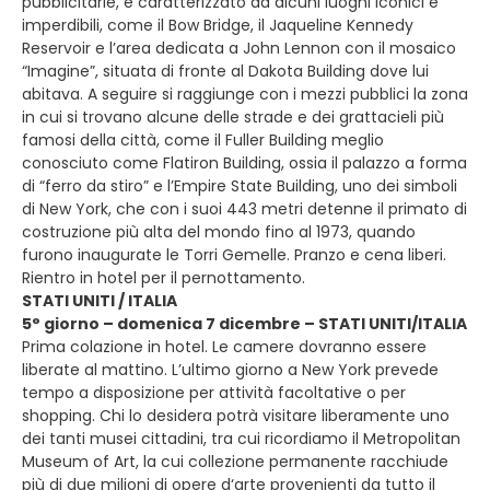
pubblicitarie, è caratterizzato da alcuni luoghi iconici e
imperdibili, come il Bow Bridge, il Jaqueline Kennedy
Reservoir e l’area dedicata a John Lennon con il mosaico
“Imagine”, situata di fronte al Dakota Building dove lui
abitava. A seguire si raggiunge con i mezzi pubblici la zona
in cui si trovano alcune delle strade e dei grattacieli più
famosi della città, come il Fuller Building meglio
conosciuto come Flatiron Building, ossia il palazzo a forma
di “ferro da stiro” e l’Empire State Building, uno dei simboli
di New York, che con i suoi 443 metri detenne il primato di
costruzione più alta del mondo fino al 1973, quando
furono inaugurate le Torri Gemelle. Pranzo e cena liberi.
Rientro in hotel per il pernottamento.
STATI UNITI / ITALIA
5° giorno – domenica 7 dicembre – STATI UNITI/ITALIA
Prima colazione in hotel. Le camere dovranno essere
liberate al mattino. L’ultimo giorno a New York prevede
tempo a disposizione per attività facoltative o per
shopping. Chi lo desidera potrà visitare liberamente uno
dei tanti musei cittadini, tra cui ricordiamo il Metropolitan
Museum of Art, la cui collezione permanente racchiude
più di due milioni di opere d‘arte provenienti da tutto il