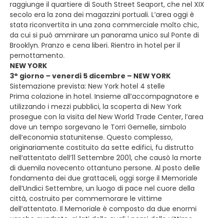
raggiunge il quartiere di South Street Seaport, che nel XIX
secolo era la zona dei magazzini portuali. L’area oggi è
stata riconvertita in una zona commerciale molto chic,
da cui si può ammirare un panorama unico sul Ponte di
Brooklyn. Pranzo e cena liberi. Rientro in hotel per il
pernottamento.
NEW YORK
3° giorno – venerdì 5 dicembre – NEW YORK
Sistemazione prevista: New York hotel 4 stelle
Prima colazione in hotel. Insieme all’accompagnatore e
utilizzando i mezzi pubblici, la scoperta di New York
prosegue con la visita del New World Trade Center, l’area
dove un tempo sorgevano le Torri Gemelle, simbolo
dell’economia statunitense. Questo complesso,
originariamente costituito da sette edifici, fu distrutto
nell’attentato dell’11 Settembre 2001, che causò la morte
di duemila novecento ottantuno persone. Al posto delle
fondamenta dei due grattaceli, oggi sorge il Memoriale
dell’Undici Settembre, un luogo di pace nel cuore della
città, costruito per commemorare le vittime
dell’attentato. Il Memoriale è composto da due enormi