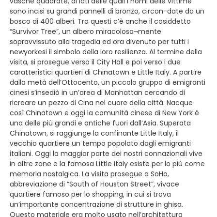
vasche quadrate, ai lati delle quali i nomi delle vittime
sono incisi su grandi pannelli di bronzo, circon-date da un
bosco di 400 alberi. Tra questi c’è anche il cosiddetto
“Survivor Tree”, un albero miracolosa¬mente
sopravvissuto alla tragedia ed ora divenuto per tutti i
newyorkesi il simbolo della loro resilienza. Al termine della
visita, si prosegue verso il City Hall e poi verso i due
caratteristici quartieri di Chinatown e Little Italy. A partire
dalla metà dell’Ottocento, un piccolo gruppo di emigranti
cinesi s’insediò in un’area di Manhattan cercando di
ricreare un pezzo di Cina nel cuore della città. Nacque
così Chinatown e oggi la comunità cinese di New York è
una delle più grandi e antiche fuori dall’Asia. Superata
Chinatown, si raggiunge la confinante Little Italy, il
vecchio quartiere un tempo popolato dagli emigranti
italiani. Oggi la maggior parte dei nostri connazionali vive
in altre zone e la famosa Little Italy esiste per lo più come
memoria nostalgica. La visita prosegue a SoHo,
abbreviazione di “South of Houston Street”, vivace
quartiere famoso per lo shopping, in cui si trova
un’importante concentrazione di strutture in ghisa.
Questo materiale era molto usato nell’architettura